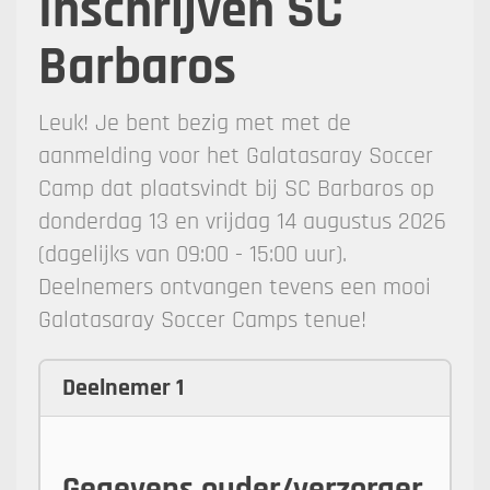
Inschrijven SC
Barbaros
Leuk! Je bent bezig met met de
aanmelding voor het Galatasaray Soccer
Camp dat plaatsvindt bij SC Barbaros op
donderdag 13 en vrijdag 14 augustus 2026
(dagelijks van 09:00 - 15:00 uur).
Deelnemers ontvangen tevens een mooi
Galatasaray Soccer Camps tenue!
Deelnemer 1
Gegevens ouder/verzorger